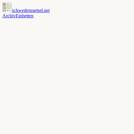
schwedenraetsel
.net
Archiv
Einbetten