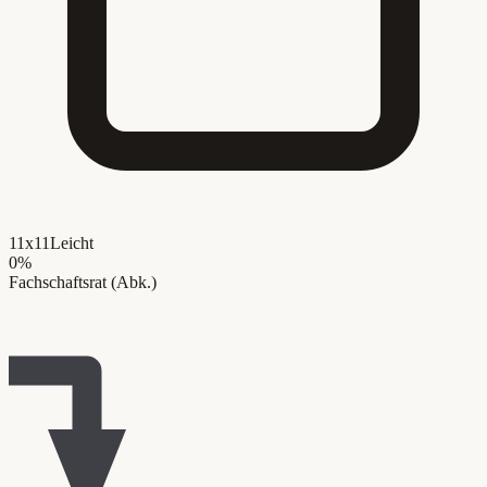
11x11
Leicht
0
%
Fachschaftsrat (Abk.)