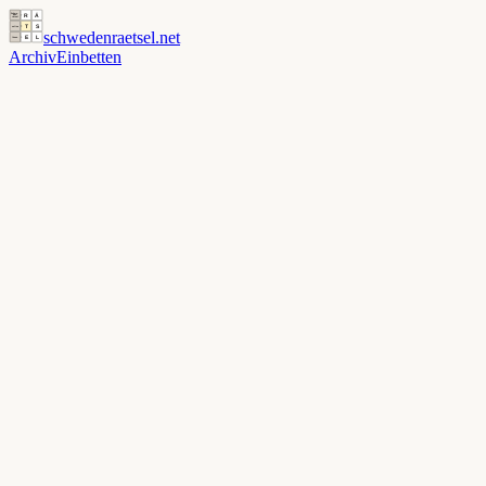
schwedenraetsel
.net
Archiv
Einbetten