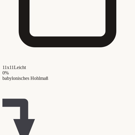
11x11
Leicht
0
%
babylonisches Hohlmaß