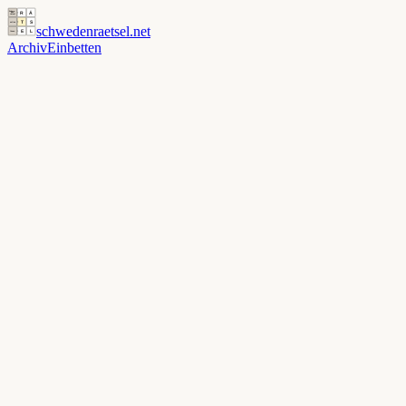
schwedenraetsel
.net
Archiv
Einbetten