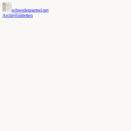
schwedenraetsel
.net
Archiv
Einbetten