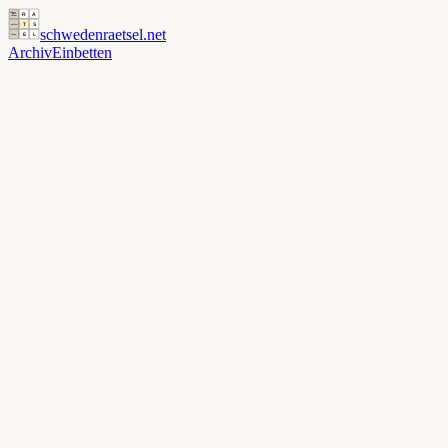
schwedenraetsel
.net
Archiv
Einbetten