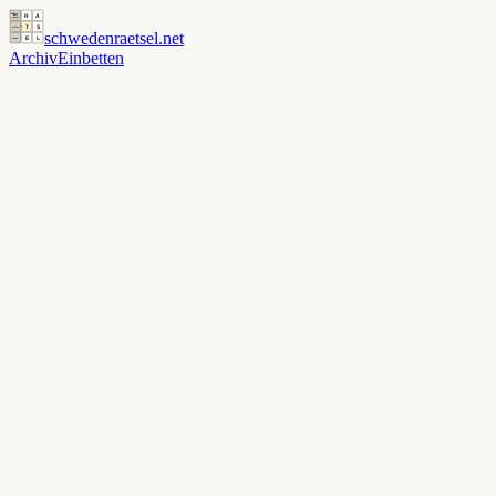
schwedenraetsel
.net
Archiv
Einbetten