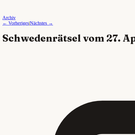
Archiv
← Vorheriges
|
Nächstes →
Schwedenrätsel vom
27. A