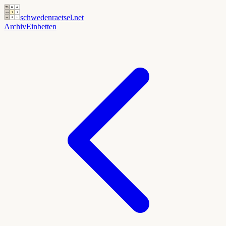
schwedenraetsel
.net
Archiv
Einbetten