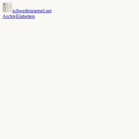
schwedenraetsel
.net
Archiv
Einbetten