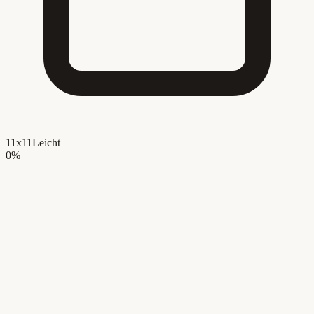
11x11
Leicht
0
%