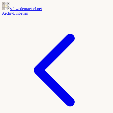
schwedenraetsel
.net
Archiv
Einbetten