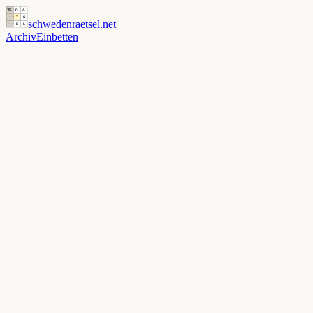
schwedenraetsel
.net
Archiv
Einbetten