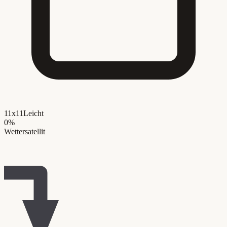
11x11
Leicht
0
%
Wettersatellit