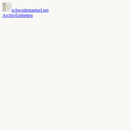
schwedenraetsel
.net
Archiv
Einbetten