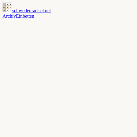
schwedenraetsel
.net
Archiv
Einbetten