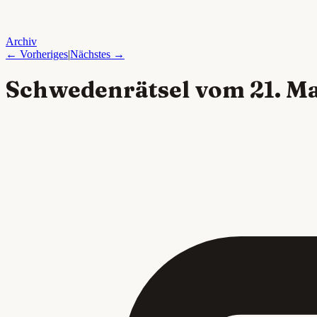
Archiv
← Vorheriges
|
Nächstes →
Schwedenrätsel vom
21. M