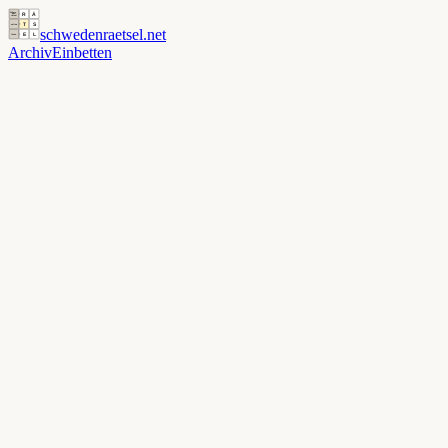
schwedenraetsel
.net
Archiv
Einbetten