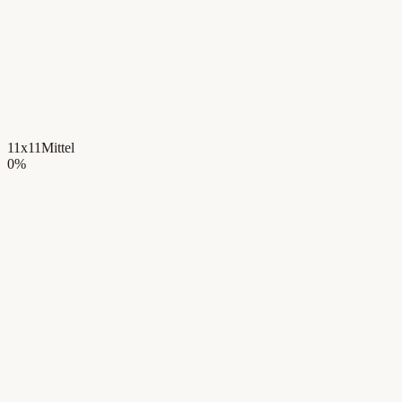
11x11
Mittel
0
%