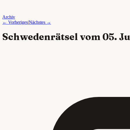
Archiv
← Vorheriges
|
Nächstes →
Schwedenrätsel vom
05. J