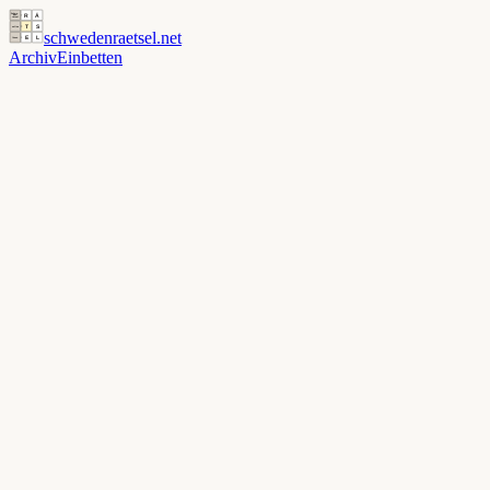
schwedenraetsel
.net
Archiv
Einbetten