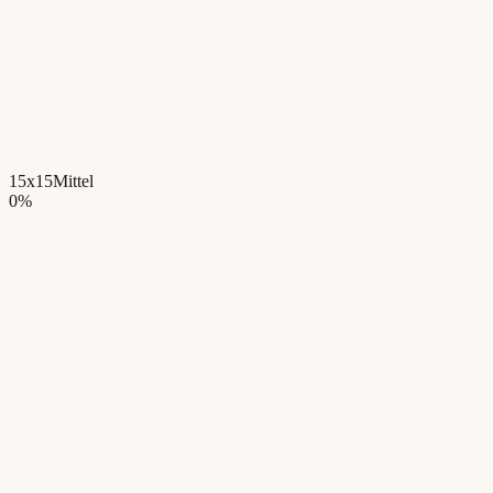
15x15
Mittel
0
%