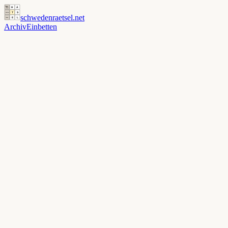
schwedenraetsel
.net
Archiv
Einbetten