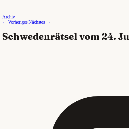
Archiv
← Vorheriges
|
Nächstes →
Schwedenrätsel vom
24. J