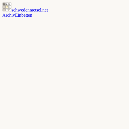
schwedenraetsel
.net
Archiv
Einbetten