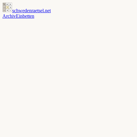
schwedenraetsel
.net
Archiv
Einbetten