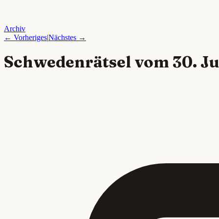
Archiv
← Vorheriges
|
Nächstes →
Schwedenrätsel vom
30. J