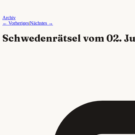
Archiv
← Vorheriges
|
Nächstes →
Schwedenrätsel vom
02. J