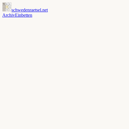
schwedenraetsel
.net
Archiv
Einbetten