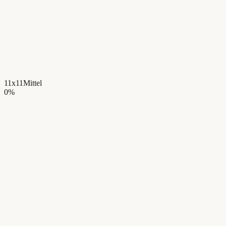
11x11
Mittel
0
%