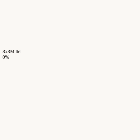
8x8
Mittel
0
%