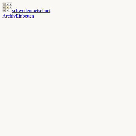
schwedenraetsel
.net
Archiv
Einbetten