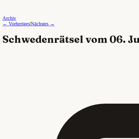
Archiv
← Vorheriges
|
Nächstes →
Schwedenrätsel vom
06. J