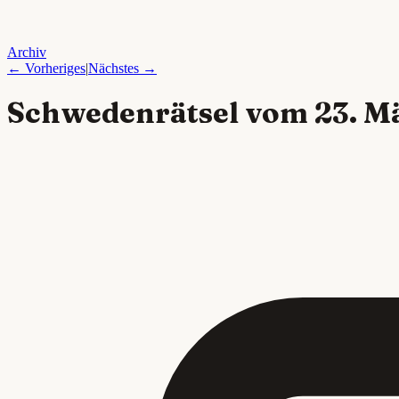
Archiv
← Vorheriges
|
Nächstes →
Schwedenrätsel vom
23. M