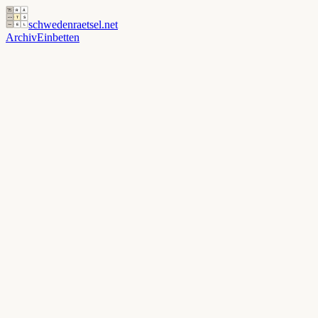
schwedenraetsel
.net
Archiv
Einbetten