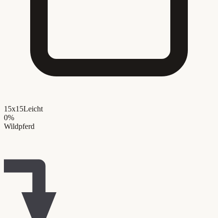
15x15
Leicht
0
%
Wildpferd