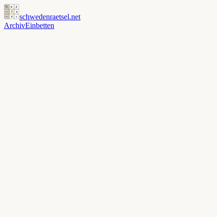
schwedenraetsel
.net
Archiv
Einbetten