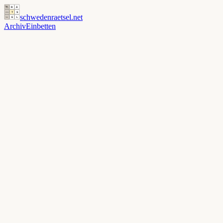
schwedenraetsel
.net
Archiv
Einbetten