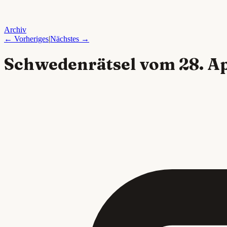
Archiv
← Vorheriges
|
Nächstes →
Schwedenrätsel vom
28. A