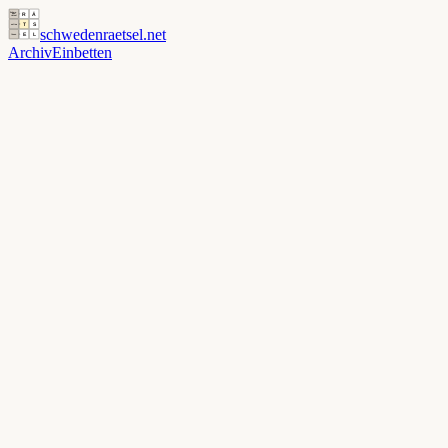
schwedenraetsel
.net
Archiv
Einbetten