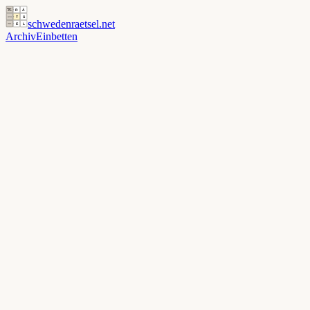
schwedenraetsel
.net
Archiv
Einbetten