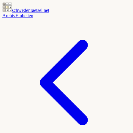
schwedenraetsel
.net
Archiv
Einbetten