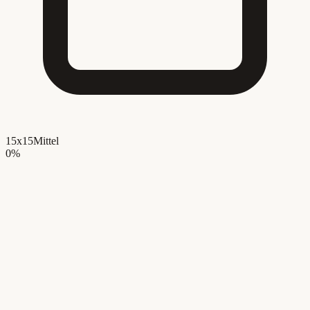
15x15
Mittel
0
%