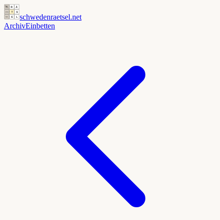
schwedenraetsel
.net
Archiv
Einbetten