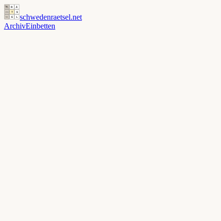
schwedenraetsel
.net
Archiv
Einbetten