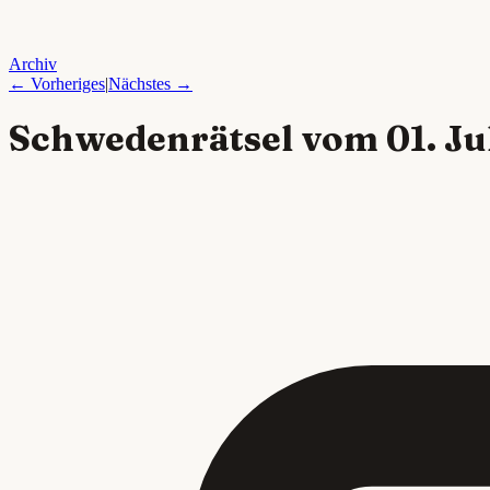
Archiv
← Vorheriges
|
Nächstes →
Schwedenrätsel vom
01. Ju