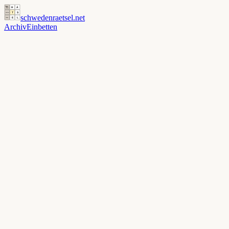
schwedenraetsel
.net
Archiv
Einbetten