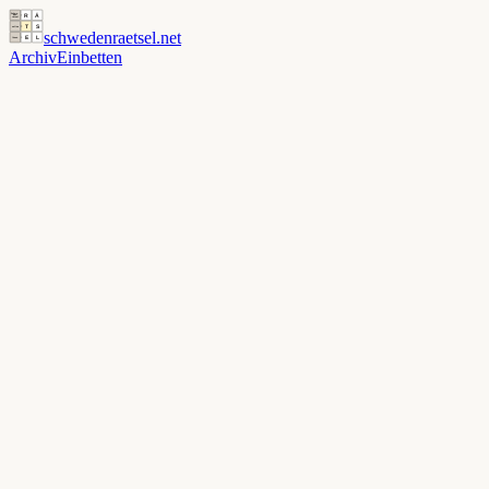
schwedenraetsel
.net
Archiv
Einbetten