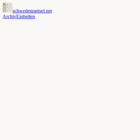
schwedenraetsel
.net
Archiv
Einbetten